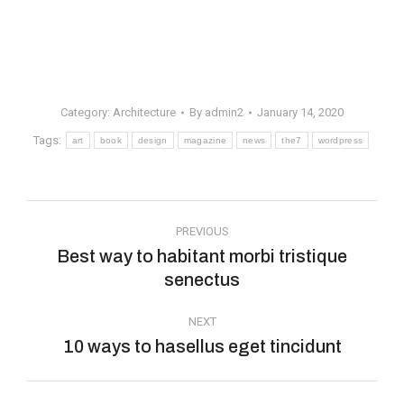
Category:
Architecture
By
admin2
January 14, 2020
Tags:
art
book
design
magazine
news
the7
wordpress
PREVIOUS
Best way to habitant morbi tristique
senectus
NEXT
10 ways to hasellus eget tincidunt