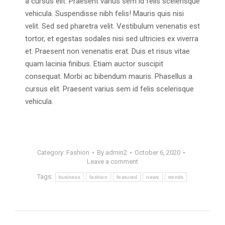
a cursus elit. Praesent varius sem id felis scelerisque
vehicula. Suspendisse nibh felis! Mauris quis nisi
velit. Sed sed pharetra velit. Vestibulum venenatis est
tortor, et egestas sodales nisi sed ultricies ex viverra
et. Praesent non venenatis erat. Duis et risus vitae
quam lacinia finibus. Etiam auctor suscipit
consequat. Morbi ac bibendum mauris. Phasellus a
cursus elit. Praesent varius sem id felis scelerisque
vehicula.
Category:
Fashion
By
admin2
October 6, 2020
Leave a comment
Tags:
business
fashion
featured
news
trends